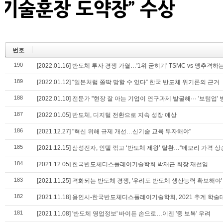
번호
190
[2022.01.16] 반도체 투자 경쟁 가열…'1위 굳히기' TSMC vs 맹추격하
189
[2022.01.12] “일본처럼 쫄딱 망할 수 있다” 한국 반도체 위기론의 근거
188
[2022.01.10] 전문가 "현장 잘 아는 기업이 연구과제 발굴해··· '보텀
187
[2022.01.05] 반도체, 디지털 전환으로 지속 성장 예상
186
[2021.12.27] "혁신 위해 규제 개선…신기술 교육 투자해야"
185
[2021.12.15] 삼성전자, 인텔 꺾고 ‘반도체 제왕’ 탈환…“메모리 가격 상
184
[2021.12.05] 한국반도체디스플레이기술학회 박재근 회장 재선임
183
[2021.11.25] 격화되는 반도체 경쟁, '우리도 반도체 생산능력 확보해야'
182
[2021.11.18] 용인시-한국반도체디스플레이기술학회, 2021 추계 학
181
[2021.11.08] '반도체 영업정보' 바이든 손으로…이젠 '중 보복' 우려