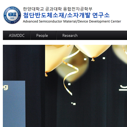
ASMDDC
People
Research
Professor
Advanced MRAM: SOT-MRAM
Members
Advanced MRAM: p-bit based Random C
Alumni
3D SOM
Advanced NPU: ECRAM
Advanced NPU: Memristive Neuron
High functional CMP process,slurry, and c
High functional CMP process,slurry, and c
High functional CMP process,slurry, and 
High functional CMP process,slurry, and
High functional CMP process,slurry, and cl
High selective SiGe etchant
12-inch-wafer hybrid bonding process des
GaN Substrate
Sapphire Growth
Si Wafer Evaluation for Solar Cell