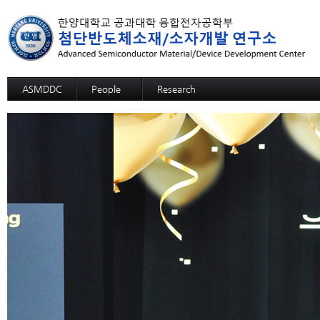
ASMDDC
People
Research
Professor
Advanced MRAM: SOT-MRAM
Members
Advanced MRAM: p-bit based Random C
Alumni
3D SOM
Advanced NPU: ECRAM
Advanced NPU: Memristive Neuron
High functional CMP process,slurry, and c
High functional CMP process,slurry, and c
High functional CMP process,slurry, and 
High functional CMP process,slurry, and
High functional CMP process,slurry, and cl
High selective SiGe etchant
12-inch-wafer hybrid bonding process des
GaN Substrate
Sapphire Growth
Si Wafer Evaluation for Solar Cell