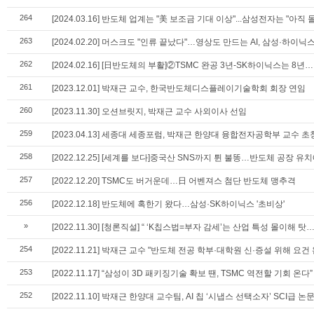
264
[2024.03.16] 반도체 업계는 "美 보조금 기대 이상"...삼성전자는 "아직
263
[2024.02.20] 머스크도 "인류 끝났다"…영상도 만드는 AI, 삼성·하이닉
262
[2024.02.16] [日반도체의 부활]②TSMC 완공 3년-SK하이닉스는 8
261
[2023.12.01] 박재근 교수, 한국반도체디스플레이기술학회 회장 연임
260
[2023.11.30] 오션브릿지, 박재근 교수 사외이사 선임
259
[2023.04.13] 세종대 세종포럼, 박재근 한양대 융합전자공학부 교수 초
258
[2022.12.25] [세계를 보다]중국산 SNS까지 튄 불똥…반도체 공장 유
257
[2022.12.20] TSMC도 버거운데…日 어벤져스 첨단 반도체 맹추격
256
[2022.12.18] 반도체에 혹한기 왔다…삼성·SK하이닉스 '초비상'
»
[2022.11.30] [청론직설] “ ‘K칩스법=부자 감세’는 산업 특성 몰이해 
254
[2022.11.21] 박재근 교수 "반도체 전공 학부·대학원 신·증설 위해 요건 완
253
[2022.11.17] “삼성이 3D 패키징기술 확보 땐, TSMC 역전할 기회 온다”
252
[2022.11.10] 박재근 한양대 교수팀, AI 칩 ‘시냅스 선택소자’ SCI급 논