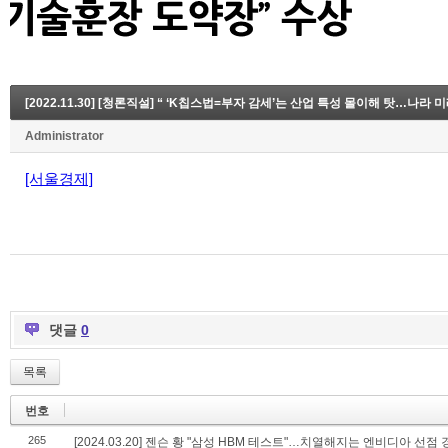
[2022.11.30] [청론직설] “ ‘K칩스법=부자 감세’는 산업 특성 몰이해 탓…나라 
Administrator
[서울경제]
댓글
0
목록
번호
265
[2024.03.20] 젠슨 황 "삼성 HBM 테스트"…치열해지는 엔비디아 선점